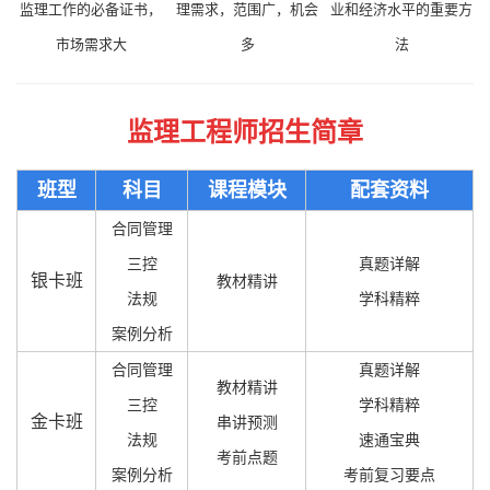
监理工作的必备证书，
理需求，范围广，机会
业和经济水平的重要方
市场需求大
多
法
监理工程师招生简章
班型
科目
课程模块
配套资料
合同管理
三控
真题详解
银卡班
教材精讲
法规
学科精粹
案例分析
合同管理
真题详解
教材精讲
三控
学科精粹
金卡班
串讲预测
法规
速通宝典
考前点题
案例分析
考前复习要点