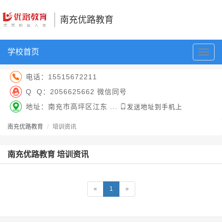
南充优路教育
学校首页
切
换
导
电话：
15515672211
航
Q Q：
2056625662 微信同号
地址：南充市高坪区江东 ...
发送地址到手机上
南充优路教育
培训资讯
南充优路教育 培训资讯
«
1
»